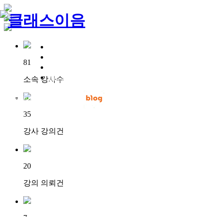
강사찾기
강의 사례
81
교육프로그램
출강현황
소속 강사수
회원가입
로그인
35
강사 강의건
20
강의 의뢰건