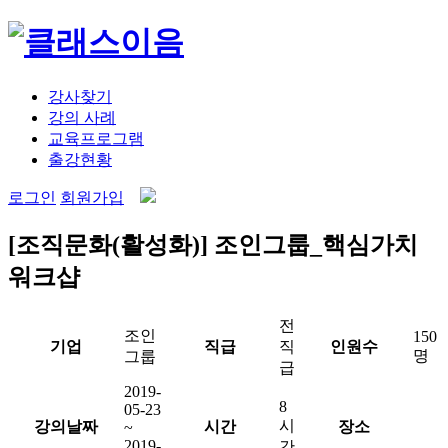
강사찾기
강의 사례
교육프로그램
출강현황
로그인
회원가입
[조직문화(활성화)] 조인그룹_핵심가치
워크샵
전
조인
150
기업
직급
직
인원수
명
그룹
급
2019-
8
05-23
시
강의날짜
시간
장소
~
2019-
간